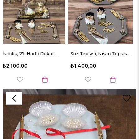
İsimlik, 2'li Harfli Dekor Mum, Kazımalı Söz Nişan Tepsi Takımı
Söz Tepsisi, Nişan Tepsisi, Yüzük Tepsisi, Isteme Tepsisi, Damat Fincanı, Damat Kadehi,damat Tepsisi
3'lü Dikdörtken Tepsi S
₺1.400,00
₺1.650,00