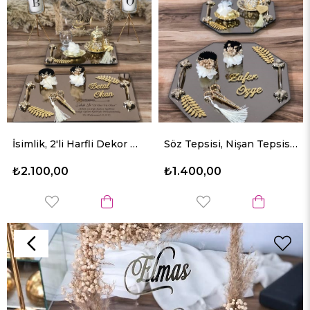
İsimlik, 2'li Harfli Dekor Mum, Kazımalı Söz Nişan Tepsi Takımı
Söz Tepsisi, Nişan Tepsisi, Yüzük Tepsisi, Isteme Tepsisi, Damat Fincanı, Damat Kadehi,damat Tepsisi
3'lü Dikdörtken Teps
₺1.400,00
₺1.650,00